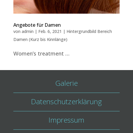
Angebote für Damen
von
admin
|
Feb. 6, 2021
|
Hintergrundbild Bereich
Damen (Kurz bis Kinnlänge)
Women’s treatment …
Galerie
Datenschutzerklärung
Impressum